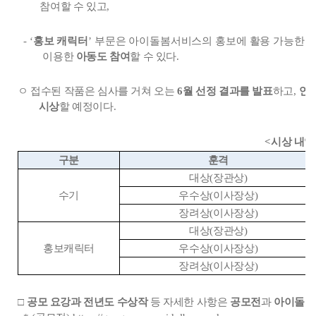
참여할 수 있고
,
-
‘
홍보 캐릭터
’
부문은 아이돌봄서비스의 홍보에 활용 가능한 
이용한
아동도 참여
할 수 있다
.
ㅇ 접수된 작품은 심사를 거쳐 오는
6
월 선정 결과를 발표
하고
,
연
시상
할 예정이다
.
<
시상 내역
구분
훈격
대상
(
장관상
)
수기
우수상
(
이사장상
)
장려상
(
이사장상
)
대상
(
장관상
)
홍보캐릭터
우수상
(
이사장상
)
장려상
(
이사장상
)
□
공모 요강과 전년도 수상작
등 자세한 사항은
공모전
과
아이돌봄