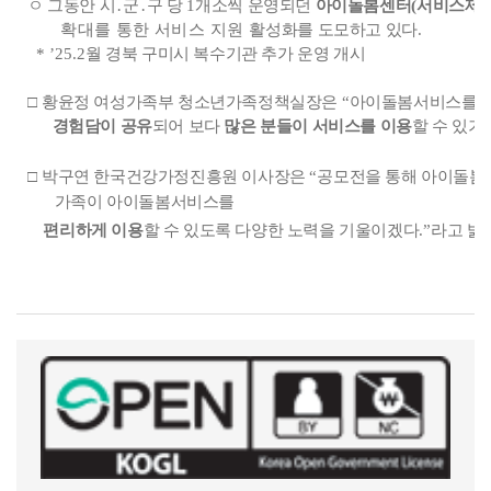
ㅇ 그동안 시
․
군
․
구 당
1
개소씩 운영되던
아이돌봄센터
(
서비스제
확대를 통한 서비스 지원 활
성화를 도모하고 있다
.
* ’25.2
월 경북 구미시 복수기관 추가 운영 개시
□
황윤정 여성가족부 청소년가족정책실장은
“
아이돌봄서비스를 
경험담이 공유
되어 보다
많은 분들이 서비스를 이용
할 수 있기
□
박구연 한국건강가정진흥원 이사장은
“
공모전을 통해 아이돌
가족이 아이돌봄서비스를
편리하게 이용
할 수 있도록 다양한 노력을 기울이겠다
.”
라
고 밝