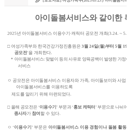
[보도자료] 여성가족부(2025.03.23.) 아이돌봄서
아이돌봄서비스와 같이한 특
2025
년 아이돌봄서비스 이용수기
·
캐릭터 공모전 개최
(3.24. ~ 5.19
□
여성가족부와 한국건강가정진흥원은
3
월
24일(
월
)
부터
5
월
19
공모전
’
을 개최한다
.
*
아이돌봄서비스
:
맞벌이 등의 사유로 양육공백이 발생한 가정에
서비스
ㅇ 공모전은 아이돌봄서비스 이용자와 가족
,
아이돌보미와 사업 담
아이돌봄서비스를 이용하도록
제도를 알리기 위해 마련되었다
.
□
올해 공모전은
‘
이용수기
’
부문과
‘
홍보 캐릭터
’
부문으로 나뉘어 
종사자
가
참여
할 수 있다
.
ㅇ
‘
이용수기
’
부문은
아이돌봄서비스 이용 경험이나 돌봄 활동 