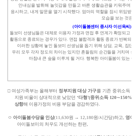
인내심을 발휘해 놀잇감을 만들고 바른 생활습관을
키워주며 놀
응시하고
,
내게 말문을 열기 시작
했다
.
엄마의 역할을 잠시 위임받아
모습을
보는 것은 
(
아이돌봄센터 종사자 이선옥씨
) ‘
돌보미 선생님들은 대체로 이용자 가정과 면접 후 연계가 확정되고 활
활동으로 종료되는 경우가 있다
.
면접 불합격과 활동 종료가 반복되면
이러한 상황에 놓인 돌보미 선생님을 돕기 위해 상담
,
교육
,
집단
우리 모두 각자 정도의 차이는 있지만 흔들림의 순간들을 거치며 살
마침내 큰 숲을 이루게 될 거다
.
행복한 아이돌봄이 있는 숲
□
여성가족부는
올해
부터
정부지원 대상 가구
를 기존 중위소득
1
지원 비율이 상대적으로
낮았던
‘
다형
’(
중위소득
120
∼
150%)
상향
해 이용가정의 비용 부담을 경감하였다
.
ㅇ
아이돌봄수당을 인상
(11,630
원
→
12,180
원
/
시간당
)
하고
,
영아
아이돌보미의 처우도 개선하는 한편
,