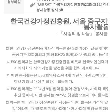
첨부파일
[보도자료] 한국건강가정진흥원(2025.05.19.)
봉사활동 실시.pdf
한국건강가정진흥원
,
서울 중구지
봉사활동
-
「
사랑의 빵 나눔
」
봉사를 
□
한국건강가정진흥원
(
이사장 박구연
)
은
5
월 가정의 달을 맞이하
공공기관
ESG
협의체
(
이하
ESG
협의체
)
와
‘
사랑의 빵 나눔
’
봉
ㅇ
ESG
협의체는 한국건강가정진흥원을 비롯해 한국노인인력개
지역사회의 지속 가능한 발전을 위한 협력 네트워크다
.
ㅇ
이번 봉사활동은
ESG
협의체 소속
4
개 기관 임직원
20
여 명이 
취약 계층 세대에 전달하는 활동이다
.
ㅇ
ESG
협의체는
2024
년
9
월 협약을 맺어 환경보호
,
사회적 책임 
추진 중이며
,
이번 봉사는
2025
년 첫걸음으로서 의미를 더했
□
박구연 한국건강가정진흥원 이사장은
“
이번 활동은 가정의 달을
것
”
이라며
, “
앞으로도 지역사회에 대한 사회적 책임을 이행하