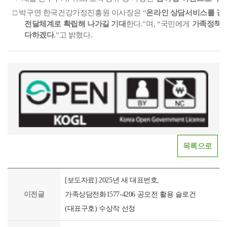
□
박구연 한국건강가정진흥원 이사장은
“
온라인 상담서비스를 강
전달체계로 확립해 나가길 기대
한다
.”
며
, “
국민에게
가족정책정
다하겠다
.
”
고 밝혔다
.
목록으로
[보도자료] 2025년 새 대표번호,
이전글
가족상담전화1577-4206 공모전 활용 슬로건
(대표구호) 수상작 선정