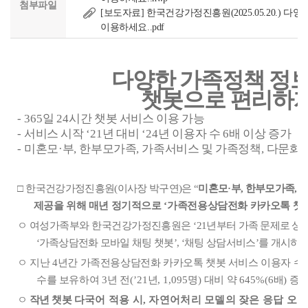
첨부파일
[보도자료] 한국건강가정진흥원(2025.05.20.) 
이용하세요..pdf
다양한 가족정책 정보
챗봇으로 편리하
- 365
일
24
시간 챗봇 서비스 이용 가능
-
서비스 시작
‘21
년 대비
‘24
년 이용자 수
6
배 이상 증가
-
미혼모
·
부
,
한부모가족
,
가족서비스 및 가족정책
,
다문화가
□
한국건강가정진흥원
(
이사장 박구연
)
은
“
미혼모
·
부
,
한부모가족
,
제공을 위해 매년 정기적으로
‘
가족전용상담전화 카카오톡 챗
ㅇ 여성가족부와 한국건강가정진흥원은
‘
21
년부터
가족 문제로 상
‘
가족상담전화
모바일 채팅 챗봇
’, ‘
채팅 상담서비스
’
를 개시하
ㅇ
지난
4
년간 가족전용상담전화 카카오톡 챗봇 서비스 이용자 수
수를 보유하여
3
년 전
(’21
년
, 1,095
명
)
대비 약
645%(6
배
)
증
ㅇ
작년 챗봇
다국어 적용 시
,
자연어처리 모델의 잦은 응답 오류