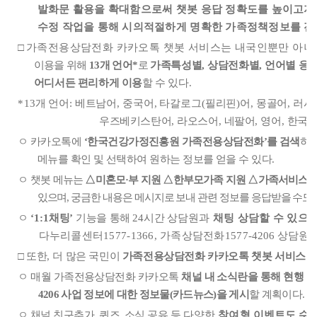
발화문 활용을 확대함으로써 챗봇 응답 정확도를 높이고자
수정 작업을 통해 시의적절하게 명확한 가족정책정보를 전
□
가족전용상담전화 카카오톡 챗봇 서비스는 내국인뿐만 아니
이용을 위해
13
개 언어
*
로
가족특성별
,
상담전화별
,
언어별 응답
어디서든 편리하게 이용
할 수 있다
.
*
13
개 언어
:
베트남어
,
중국어
,
타갈로그
(
필리핀
)
어
,
몽골어
,
러시
우즈베키스탄어
,
라오스어
,
네팔어
,
영어
,
한국
ㅇ 카카오톡에
‘
한국건강가정진흥원 가족전용상담전화
’
를 검색
하
메뉴를 확인 및 선택하여 원하는 정보를 얻을 수 있다
.
ㅇ
챗봇 메뉴는
△
미혼모
·
부 지원
△
한부모가족 지원
△
가족서비스 
있으며
,
궁금한 내용은 메시지로 보내 관련 정보를 응답받을 수도
ㅇ
‘1:1
채팅
’
기능을 통해
24
시간 상
담원과
채팅 상담할 수 있으
다누리콜센터
1577-1366,
가족상담전화
1577-4
206
상담원
□
또한
,
더 많은 국민이
가족전용상담전화 카카오톡 챗봇 서비스를 
ㅇ
매월 가족전용상담전화 카카오톡
채널 내 소식란을 통해 현행 
4206
사업 정보에 대한 정보물
(
카드뉴스
)
을 게시
할 계획이다
.
ㅇ 채널 친구추가
,
퀴즈
,
소식 공유 등
다양한
참여형 이벤트도 수