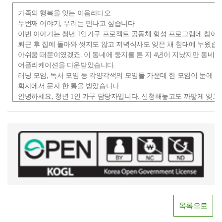
가족의 행복을 잇는 이음라디오
두번째 이야기, 우리는 만나고 싶습니다
이번 이야기는 청년 1인가구 프로젝트 공동체 형성 프로그램에 참여한
퇴근 후 집에 돌아와 씻지도 않고 저녁식사도 잊은 채 침대에 누웠습니
아쉬움 때문이였겠죠. 이 동네에 둥지를 튼 지 4년이 지났지만 동네 
어플리케이션을 다운받았습니다.
러닝 모임, 독서 모임 등 각양각색의 모임들 가운데 한 모임이 눈에 들어
회사에서 문자 한 통을 받았습니다.
안녕하세요, 청년 1인 가구 담당자입니다. 신청해놓고도 까맣게 잊고
과연 청년들이 많이 신청했을까, 참여자가 많지 않으면 어떡하지 설
사회적 거리두기로 비대면으로 진행된 첫 모임, 9명의 청년이 모여 
시작되었고
저를 비롯한 모든 참여자들의 시선은 강사님과 사회복지사 선생님만
요리하고 식사하는 푸드쉐어 프로그램으로
진행됐습니다. 평상시에 요리를 즐겨하기 때문에 프로그램 시작 시간
요리를 예쁜 그릇에 담아 사진을 찍는데
휴대폰 알림이 마구 울렸습니다. 다른 참여자들이 직접 만든 요리를 
만든 요리 사진을 전송하였습니다.
뿌듯한 기분이 들었습니다. 어느순간부터 퇴근 후에 집에 가는 걸
목록으로
켜고 접속부터 했습니다.
프로그램 참여횟수가 점점 늘어나면서 깨닫게 되었습니다. 집으로 가