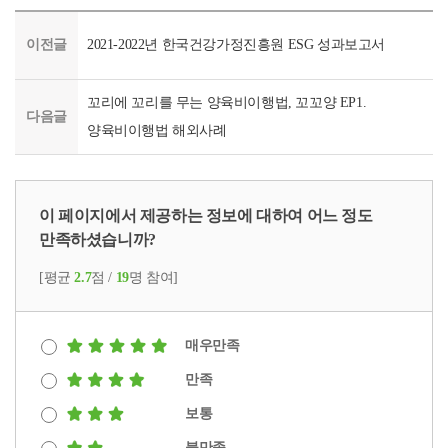
동네 이웃을 만나기 위함이라는 것을요.
함께 캔들과 화분을 만들며 즐거운 시간을 보내다 보니 어느새 마지
이전글
2021-2022년 한국건강가정진흥원 ESG 성과보고서
담당자의 공지에 설렘 반, 걱정 반으로 복지관으로 향했습니다.
입구에는 먼저 도착한 참여자들이 삼삼오오 모여 대화하고 있었습니다. 
꼬리에 꼬리를 무는 양육비이행법, 꼬꼬양 EP1.
저도 모르게 고개가 끄덕여졌습니다.
다음글
마지막 가죽공예 프로그램을 참여하며 옆 사람과 웃으며 일상적인 대
양육비이행법 해외사례
프로그램을 마치고 담당 선생님은 참여자들에게 물었습니다.
'프로그램 종료 이후에도 청년 자주모임을 만드려고 합니다. 참여하실 
저는 좌우 눈치를 살피다가 별안간 손을 번쩍 들었습니다. 모두가 손
모두 같은 마음이었습니다.
이 페이지에서 제공하는 정보에 대하여 어느 정도
네, 옆집청년님의 사연이였습니다. 옆집청년님처럼 무료한 나날을 보
만족하셨습니까?
옆집청년님처럼 용기내어 참여해보는 건 어떨까요?
누군가와 나의 삶을 공유하는 그런 삶을 보내시길 바라며 지금까지 
[평균
2.7
점 /
19
명 참여]
가족을 품다, 행복을 잇다, 내일을 열다. 한국건강가정진흥원이 함께
매우만족
만족
보통
불만족