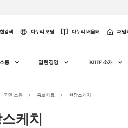
합검색
다누리 포털
다누리 배움터
패밀
·소통
열린경영
KIHF 소개
국민·소통
홍보자료
현장스케치
장스케치