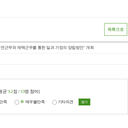
목록으로
유연근무와 재택근무를 통한 일과 가정의 양립방안" 개최
[평균
3.2
점 /
33
명 참여]
만족
매우불만족
기타의견
평가