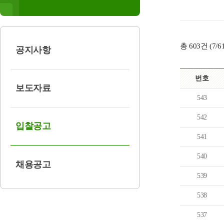
총
603
건 (
7
/
공지사항
번호
보도자료
543
542
입찰공고
541
540
채용공고
539
538
537