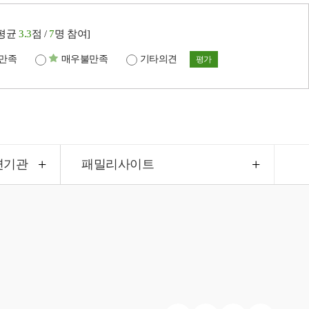
[평균
3.3
점 /
7
명 참여]
만족
매우불만족
기타의견
평가
련기관
패밀리사이트