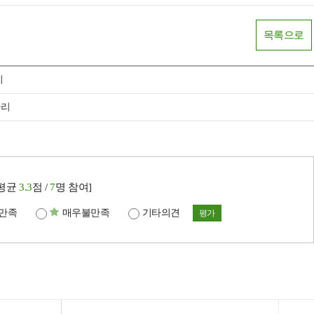
목록으로
리
관리
[평균
3.3
점 /
7
명 참여]
만족
매우불만족
기타의견
평가