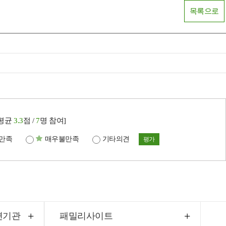
목록으로
[평균
3.3
점 /
7
명 참여]
만족
매우불만족
기타의견
평가
련기관
패밀리사이트