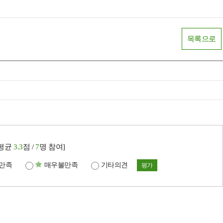
목록으로
[평균
3.3
점 /
7
명 참여]
만족
매우불만족
기타의견
평가