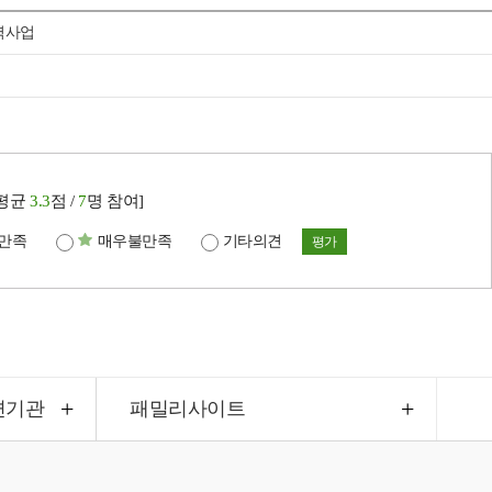
역사업
[평균
3.3
점 /
7
명 참여]
만족
매우불만족
기타의견
평가
련기관
패밀리사이트