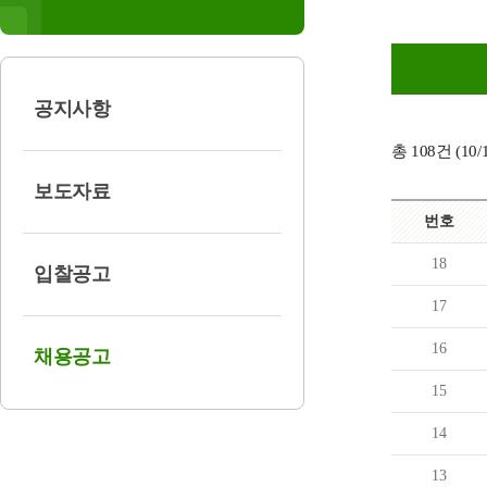
공지사항
총
108
건 (
10
/
보도자료
번호
18
입찰공고
17
16
채용공고
15
14
13