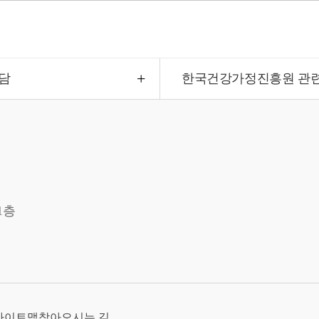
담
한국건강가정진흥원 관
1층
사이트맵
찾아오시는 길