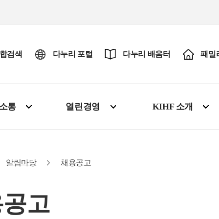
합검색
다누리 포털
다누리 배움터
패밀
·소통
열린경영
KIHF 소개
알림마당
채용공고
용공고