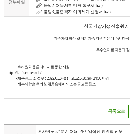
첨부파일
붙임2_채용서류 반환 청구서.hwp
붙임3_불합격자 이의제기 신청서.hwp
한국건강가정진흥원
제3
가족가치 확산 및 위기가족 지원 전문기관인 한국
우수인재를 다음과 같이
- 우리원 채용홈페이지를 통한 지원:
https://kihf.recruiter.co.kr/
-
채용공고 및 접수 : 2022.6.13.(월) ~ 2022.6.28.(화) 14:00 마감
-
세부사항은 우리원 채용홈페이지 또는 공고문 참조
목록으로
2022년도 2/4분기 채용 관련 임직원 친인척 인원