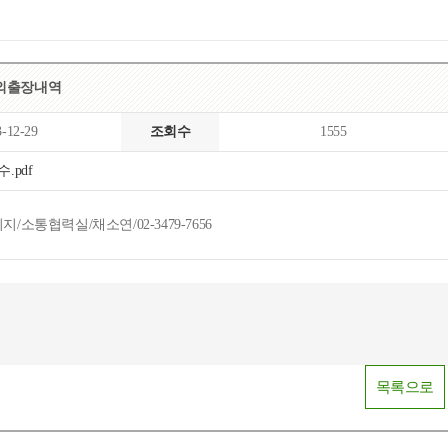
목록
보기
해외출장내역
3-12-29
조회수
1555
.pdf
통협력실/채소연/02-3479-7656
목록으로