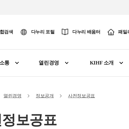
합검색
다누리 포털
다누리 배움터
패밀
·소통
열린경영
KIHF 소개
열린경영
정보공개
사전정보공표
전정보공표