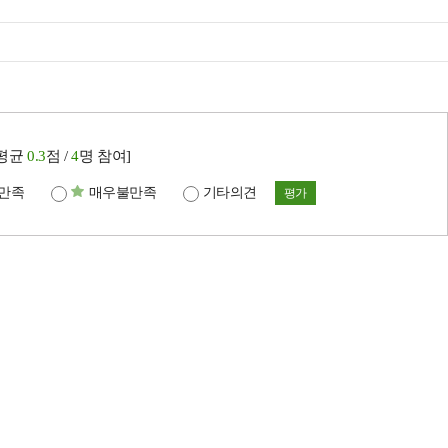
[평균
0.3
점 /
4
명 참여]
만족
매우불만족
기타의견
평가