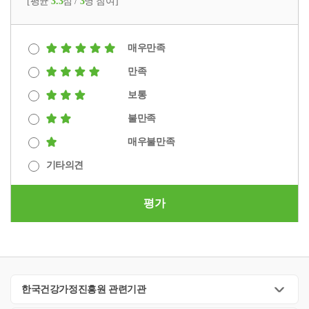
[평균
3.3
점 /
3
명 참여]
매우만족
만족
보통
불만족
매우불만족
기타의견
평가
한국건강가정진흥원 관련기관