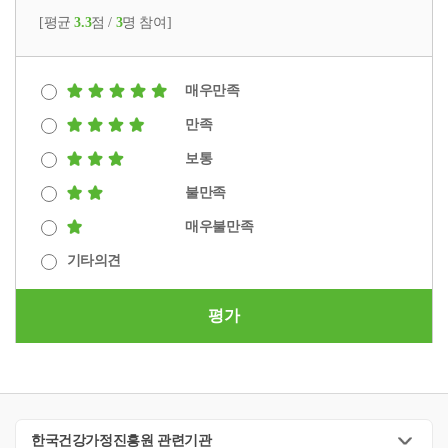
[평균
3.3
점 /
3
명 참여]
매우만족
만족
보통
불만족
매우불만족
기타의견
평가
한국건강가정진흥원 관련기관