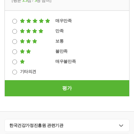
[평균
3.3
점 /
3
명 참여]
매우만족
만족
보통
불만족
매우불만족
기타의견
평가
한국건강가정진흥원 관련기관