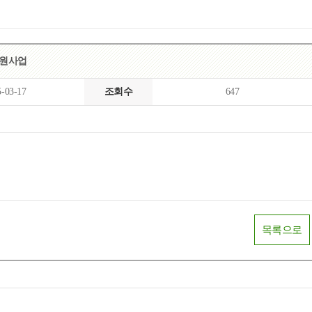
목록
보기
화지원사업
5-03-17
조회수
647
목록으로