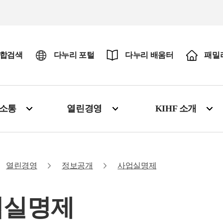
합검색
다누리 포털
다누리 배움터
패밀
·소통
열린경영
KIHF 소개
열린경영
정보공개
사업실명제
업실명제