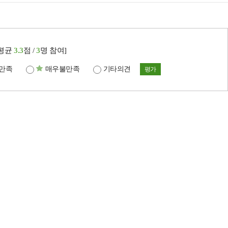
[평균
3.3
점 /
3
명 참여]
만족
매우불만족
기타의견
평가