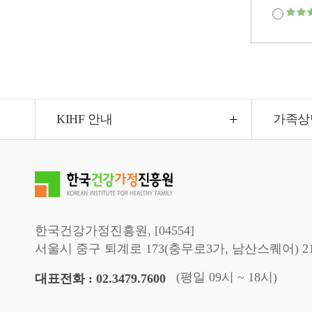
선
정
현
황
<2025.
5.,
KIHF 안내
가족상
경
영
관
리
부
한국건강가정진흥원, [04554]
>
서울시 중구 퇴계로 173(충무로3가, 남산스퀘어) 2
선
정
(평일 09시 ~ 18시)
대표전화 : 02.3479.7600
기
준