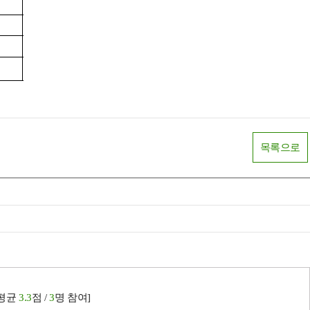
목록으로
[평균
3.3
점 /
3
명 참여]