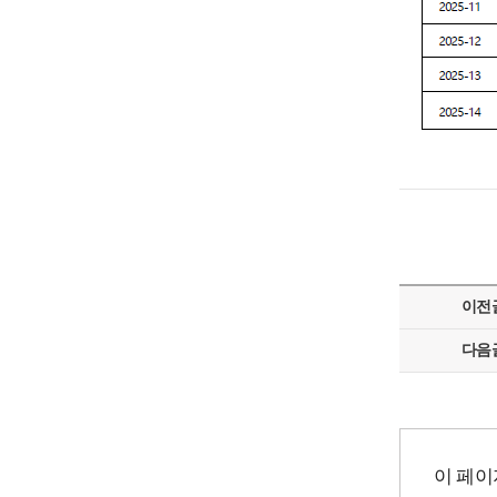
2025
년
사
업
실
이전
명
다음
제
대
상
사
이 페이
업