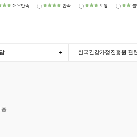
매우만족
만족
보통
불
담
한국건강가정진흥원 관
1층