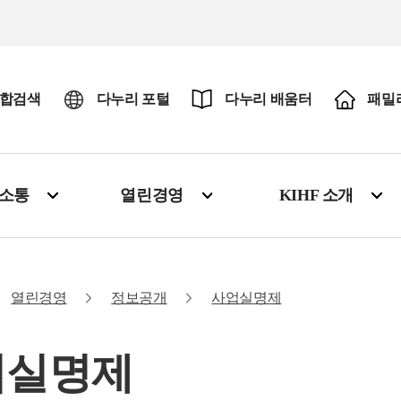
합검색
다누리 포털
다누리 배움터
패밀
·소통
열린경영
KIHF 소개
열린경영
정보공개
사업실명제
업실명제