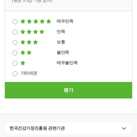
[평균
3.3
점 /
3
명 참여]
매우만족
만족
보통
불만족
매우불만족
기타의견
평가
한국건강가정진흥원 관련기관