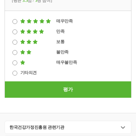
[평균
3.3
점 /
3
명 참여]
매우만족
만족
보통
불만족
매우불만족
기타의견
평가
한국건강가정진흥원 관련기관