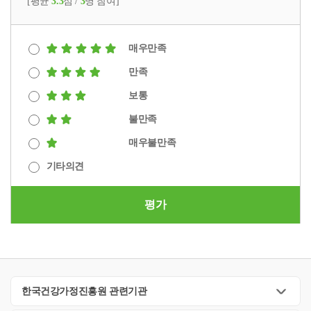
[평균
3.3
점 /
3
명 참여]
매우만족
만족
보통
불만족
매우불만족
기타의견
평가
한국건강가정진흥원 관련기관