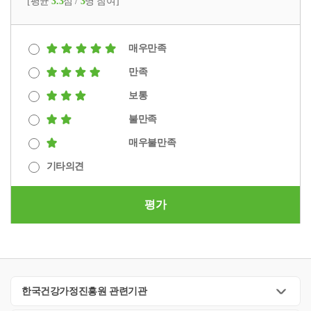
[평균
3.3
점 /
3
명 참여]
매우만족
만족
보통
불만족
매우불만족
기타의견
평가
한국건강가정진흥원 관련기관