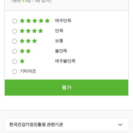
[평균
3.3
점 /
3
명 참여]
매우만족
만족
보통
불만족
매우불만족
기타의견
평가
한국건강가정진흥원 관련기관