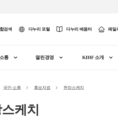
합검색
다누리 포털
다누리 배움터
패밀
·소통
열린경영
KIHF 소개
국민·소통
홍보자료
현장스케치
장스케치