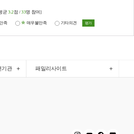
[평균
3.2
점 /
33
명 참여]
만족
매우불만족
기타의견
평가
련기관
패밀리사이트