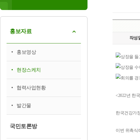
홍보자료
작성
홍보영상
현장스케치
협력사업현황
<2022년 
발간물
한국건강가정
국민토론방
이번 위촉식