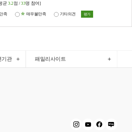
[평균
3.2
점 /
33
명 참여]
만족
매우불만족
기타의견
평가
련기관
패밀리사이트