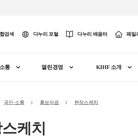
합검색
다누리 포털
다누리 배움터
패밀
·소통
열린경영
KIHF 소개
국민·소통
홍보자료
현장스케치
장스케치