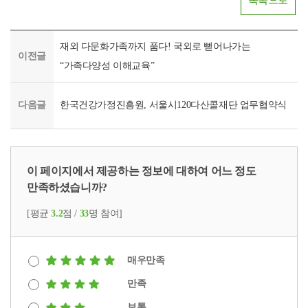
목록으로
재외 다문화가족까지 품다! 국외로 뻗어나가는
이전글
“가족다양성 이해교육”
다음글
한국건강가정진흥원, 서울시120다산콜재단 업무협약식
이 페이지에서 제공하는 정보에 대하여 어느 정도
만족하셨습니까?
[평균
3.2
점 /
33
명 참여]
매우만족
만족
보통