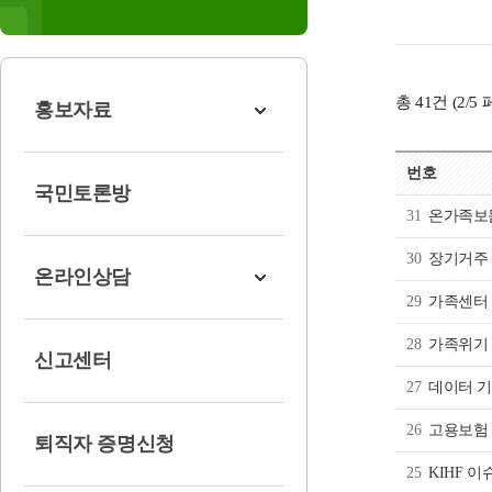
총
41
건 (
2
/5
홍보자료
번호
국민토론방
31
온가족보
30
장기거주 
온라인상담
29
가족센터 
28
가족위기 
신고센터
27
데이터 기
26
고용보험
퇴직자 증명신청
25
KIHF 