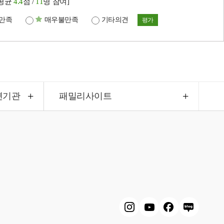
[평균
4.4
점 /
11
명 참여]
만족
매우불만족
기타의견
평가
련기관
패밀리사이트