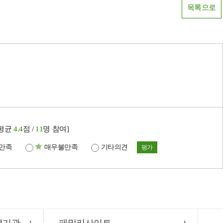
목록으로
[평균
4.4
점 /
11
명 참여]
만족
매우불만족
기타의견
평가
련기관
패밀리사이트