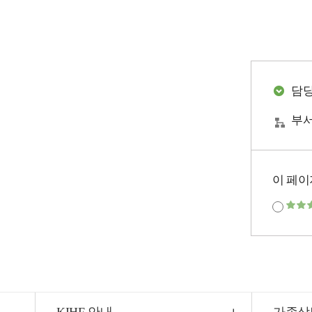
담
부서
이 페이
KIHF 안내
가족상