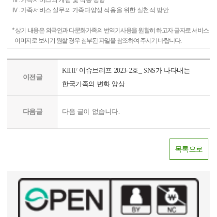
어
비
추
이
스
확
도
합
인
Ⅳ. 가족서비스 실무의 가족다양성 적용을 위한 실천적 방안
를
스
진
슈
사
산
변
하
김
정
실
된
및
업
제
하
화
는
금
* 상기 내용은 외국인과 다문화가족의 번역기사용을 원할히 하고자 글자로 서비스 중
의
무
「제
연
에
여,
등
사
옥
이미지로 보시기 원할 경우 첨부된 파일을 참조하여 주시기 바랍니다.
하
제21조의2 (위기가족긴급지원)
에
3
구
참
우
우
업,
https://kihf.or.kr
는
가
차
동
여
리
리
지
가
사
족
건
향,
대
사
KIHF 이슈브리프 2023-2호_ SNS가 나타내는
사
역
족
람
다
강
이전글
한
상
회
회
사
관
에
한국가족의 변화 양상
양
가
가
을
내
의
회
련
따
성
정
원
확
모
가
의
이
라,
적
기
의
대
든
족
모
슈
다음글
다음 글이 없습니다.
시
제22조 (자녀양육지원의 강화)
용
본
주
하
가
형
든
및
대
은
계
요
기
족
태
가
연
와
가
획」
연
보
이
및
족
구
사
족
에
목록으로
구
다
차
가
이
동
회
내
서
공
사
별
족
다
향,
적
구
정
유
업
없
에
같
한
배
성
부
를
목
이
대
이
가
경
제25조 (가족부양의 지원)
원
는
하
적
존
한
어
원
에
들
1
고
및
중
국
울
의
따
의
인
자
목
받
민
릴
주
라