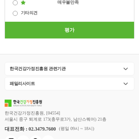
연
한
가
2021
족
의
매우불만족
다
방
등
구:
조
족
년
다
발
양
식
제34조의2 (한국건강가정진흥원의 설립 등)
의
기타의견
가
건
서
4
양
간
성
을
사
족
을
비
월
성
물
의
인
회
다
설
스
발
감
입
정
평가
식
적
양
정
실
표
수
니
의
하
차
성
자
하
무
된
성
다.
를
고
별
확
료:
는
에
「제
을
관
검
존
해
장
건
것
적
4
높
련
토
중
소
에
강
이
용
차
이
연
하
하
를
따
가
필
할
건
는
구
였
한국건강가정진흥원 관련기관
는
위
른
정
요
수
강
지
가
고,
것
한
가
기
합
있
가
원
족
한
에
패밀리사이트
제
족
본
니
는
정
이
다
국
서
도
서
법
다.
'가
기
함
양
사
부
개
비
[법
•
족
본
께
성
회
터
선
스
률
가
다
계
이
확
의
시
을
방
제
족
양
획」
루
장
한국건강가정진흥원, [04554]
가
작
통
향
17280
다
성'
에
어
에
서울시 중구 퇴계로 173(충무로3가, 남산스퀘어) 21층
족
한
해
성
호,
양
개
서
져
따
정
다.
대표전화 : 02.3479.7600
(평일 09시 ~ 18시)
'가
연
2020.
성
념
는
야
른
책
②
족
구
5.
관
을
가
합
가