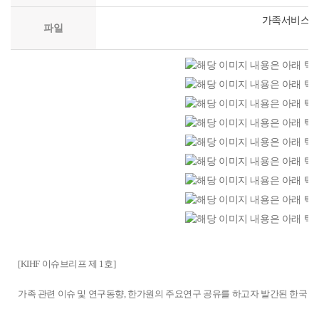
가족서비스의 
파일
KIHF
이
모
슈
든
모
브
가
든
모
리
족
가
든
프
모
행
족
가
/
든
복
모
행
족
KIHbrieF
가
파
든
복
모
행
2023.
족
트
가
파
든
복
3.
모
행
너
족
트
가
파
NO.
든
복
Ⅰ.
모
행
너
족
트
1
가
파
서
든
복
행
너
발
족
트
론
가
[KIHF 이슈브리프 제 1호]
파
조항
복
제
행
행
너
최
족
트
파
4
처
복
이
근
행
2023.
가족 관련 이슈 및 연구동향, 한가원의 주요연구 공유를 하고자 발간된 한
너
트
차
한
파
에
가
복
3.
가
너
건