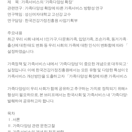
국
트
'가
구
파
KIHF
제 목 : 가족서비스의 ‘가족다양성 확장’
족
가
강
건
너
족
규
트
이
관련연구 : 가족다양성 확장에 따른 가족서비스 방향성 연구
다
족
제3조 (정의)
가
강
이
다
모
너
슈
연구책임 : 성신여자대학교 고선강 교수
양
서
정
가
처
양
축
즉,
브
연구담당 : 한국건강가정진흥원 사업기획부
성
비
기
정
럼
성'
소
가
리
의
스
본
진
가
개
인
족
프
주요내용
정
실
계
흥
족
념
가
서
NO.
최근 우리 사회 내에서 1인가구, 다문화가족, 입양가족, 조손가족, 동거가족 
의
무
획
원
다
제5조 (국가 및 지방자치단체의 책임)
을
구
비
1
출산에 대한 태도 변화 등 우리 사회의 가족에 대한 인식이 변화함에 따라 「
는
에
과
발
양
가
증
스
발
설정하였습니다.
용
가
가
행
성
족
가
내
행
어
족
족
인
을
서
제15조 (건강가정기본계획의 수립)
국
에
처
가족정책 및 가족서비스 내에서 ‘가족다양성’이 중요한 개념으로 대두되고 있
가
다
다
김
강
비
민
서
한
실정입니다. 이에 한국건강가정진흥원에서는 모든 유형 및 다양한 특성이 있는
사
양
양
금
조
스
의
다
국
가족서비스 개선방안을 도출하고자 「가족다양성 확장에 따른 가족서비스 방
용
성
성
옥
하
에
결
양
건
제20조 (가족실태조사)
되
적
2016
https://kihf.or.kr
고
적
혼
한
강
가족다양성이 우리 사회가 함께 공유하고 추구하는 가치로 정착되기 위해서는
는
용
년
QRcode
자
용
과
가
가
형성이 필요하므로, 본 브리프에서는 한국사회 및 가족서비스 내 ‘가족다양성’
맥
③
방
부
-
모
하
출
족
정
발췌하여 공유하고자 합니다.
락
향
터
https://m.site.naver.com/1799s
든
고
산
의
진
에
①
2020
가
가
그
에
욕
흥
목차
따
제21조 (가정에 대한 지원)
가
년
족
족
개
대
구
원
Ⅰ. 서론
라,
족
까
관
서
념
한
에
발
Ⅱ. 가족다양성 관련 문헌고찰
용
서
지
련
비
을
태
부
행
Ⅲ. 가족서비스의 개념 및 적용 방향