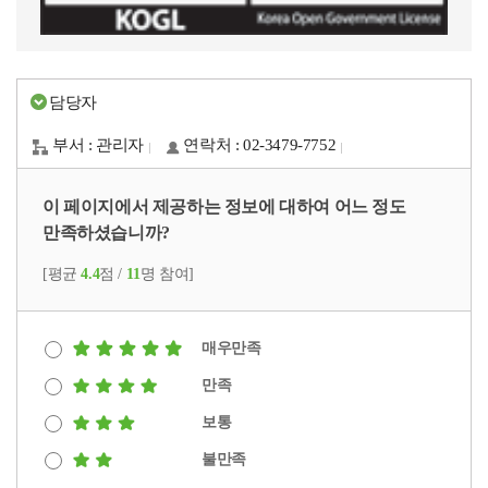
다
가
발
표
고
인
기
요
다
양
구
간
에
정
식
회
연
른
한
를
된
대
책
이
마
구
의
삶
정
한
한
에
변
련,
공
미
을
책
국
면
담당자
서
제26조 (민주적이고 양성평등한 가족관계의 증진)
화
다
유
로
포
대
건
밀
배
하
양
를
사
괄
상
부서 : 관리자
연락처 : 02-3479-7752
강
한
제
고
한
하
용
하
에
가
검
되
가
가
고
됩
는
포
정
토
지
족
족
자
니
이 페이지에서 제공하는 정보에 대하여 어느 정도
가
함
진
후
않
생
에
발
다.
족
만족하셨습니까?
하
흥
프
는
애
대
간
이
의
고,
원
로
여
주
한
된
에
[평균
4.4
점 /
11
명 참여]
다
한
의
그
건
기
인
한
학
양
부
발
램
조
가
식
국
술
제31조 (이혼예방 및 이혼가정지원)
한
모
간
대
성
준
다
개
건
적
삶
가
매우만족
물
상
에
변
선
강
맥
의
족,
입
및
기
화
캠
가
락
만족
모
다
니
그
여
함
페
정
에
습
문
다.
에
보통
하
에
인
진
서
과
화
관
적
고
따
등
흥
가
생
불만족
가
련
합
자
라
가
원
족
활
족