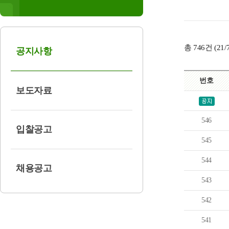
총
746
건 (
21
/
공지사항
번호
보도자료
546
입찰공고
545
544
채용공고
543
542
541