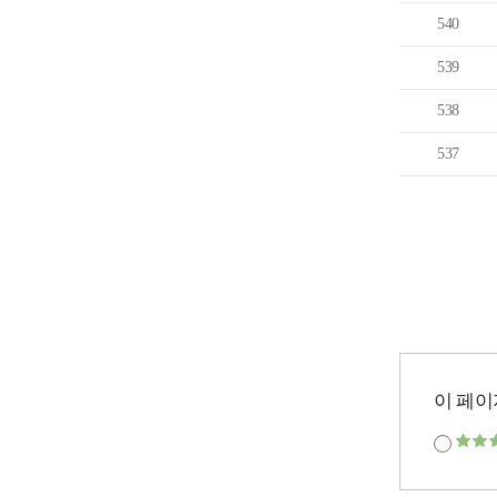
540
539
538
537
이 페이