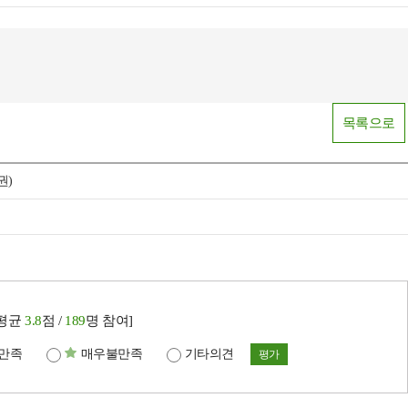
목록으로
권)
[평균
3.8
점 /
189
명 참여]
만족
매우불만족
기타의견
평가