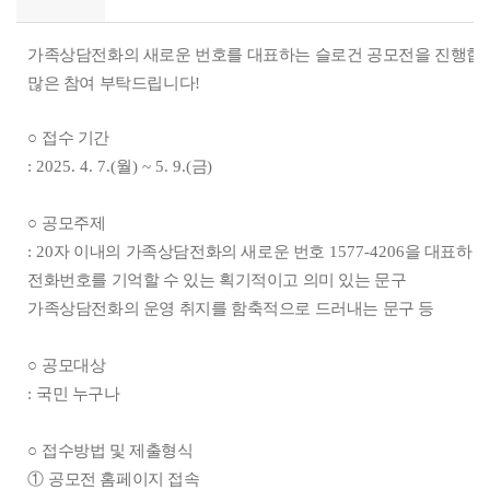
가족상담전화의 새로운 번호를 대표하는 슬로건 공모전을 진행합
많은 참여 부탁드립니다
!
○
접수 기간
: 2025. 4. 7.(
월
) ~ 5. 9.(
금
)
○
공모주제
: 20
자 이내의 가족상담전화의 새로운 번호
1577-4206
을 대표하는
전화번호를 기억할 수 있는 획기적이고 의미 있는 문구
가족상담전화의 운영 취지를 함축적으로 드러내는 문구 등
○
공모대상
:
국민 누구나
○
접수방법 및 제출형식
①
공모전 홈페이지 접속