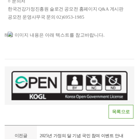
○
문의처
한국건강가정진흥원 슬로건 공모전 홈페이지
Q&A
게시판
공모전 운영사무국 문의
02)6953-1985
가
족
상
담
전
화
슬
로
건
공
모
목록으로
전
2025
4.
7.
이전글
2025년 가정의 달 기념 국민 참여 이벤트 안내