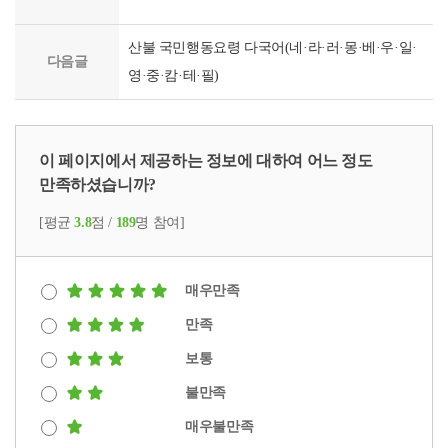
월
~
산불 국민행동요령 다국어(네·라·러·몽·베·우·일·
5.
다음글
9.
영·중·캄·테·필)
금/
공
모
주
이 페이지에서 제공하는 정보에 대하여 어느 정도
제:
만족하셨습니까?
20
자
[평균
3.8
점 /
189
명 참여]
이
내
의
매우만족
가
족
만족
상
보통
담
전
불만족
화
의
매우불만족
새