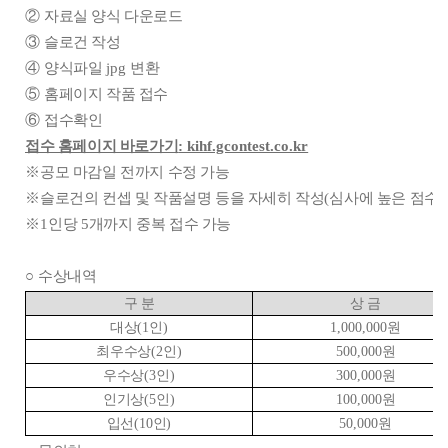
②
자료실 양식 다운로드
③
슬로건 작성
④
양식파일
jpg
변환
⑤
홈페이지 작품 접수
⑥
접수확인
접수 홈페이지 바로가기
: kihf.gcontest.co.kr
※
공모 마감일 전까지 수정 가능
※
슬로건의 컨셉 및 작품설명 등을 자세히 작성
(
심사에 높은 점수를
※
1
인당
5
개까지 중복 접수 가능
○
수상내역
구 분
상 금
대상
(1
인
)
1,000,000
원
최우수상
(2
인
)
500,000
원
우수상
(3
인
)
300,000
원
인기상
(5
인
)
100,000
원
입선
(10
인
)
50,000
원