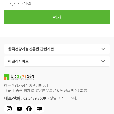
기타의견
로
운
번
평가
호
1577-
4206
을
대
표
한국건강가정진흥원 관련기관
하
는
패밀리사이트
슬
로
건
-
전
한국건강가정진흥원, [04554]
서울시 중구 퇴계로 173(충무로3가, 남산스퀘어) 21층
화
번
대표전화 : 02.3479.7600
(평일 09시 ~ 18시)
호
를
기