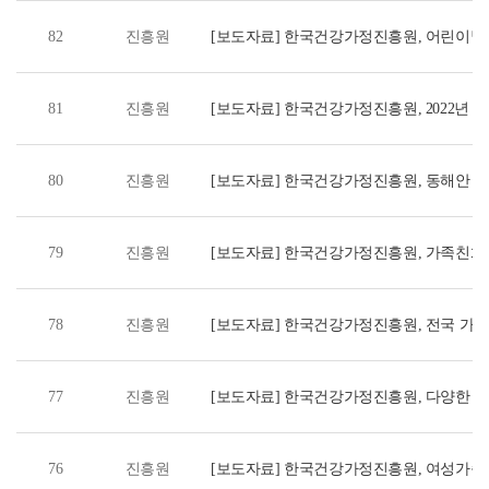
82
진흥원
[보도자료] 한국건강가정진흥원, 어린이날 
싱글맘 가족 지원 나서 &apos;GS리테일과 함
81
진흥원
[보도자료] 한국건강가정진흥원, 2022년
위한 지역 협업기관 확대 - 경기도경제과
세종여성새로일하기센터와 MOU체결 -
80
진흥원
[보도자료] 한국건강가정진흥원, 동해안 산
- 울진군 산불 피해 현장 방문, 구호물품 및
79
진흥원
[보도자료] 한국건강가정진흥원, 가족친화 
실천 앞장선다 - 한국건강가정진흥원-한
-
78
진흥원
[보도자료] 한국건강가정진흥원, 전국 가족
앞장서다
77
진흥원
[보도자료] 한국건강가정진흥원, 다양한 가
발자취 민관이 함께 이룬 다양한 가족의 
76
진흥원
[보도자료] 한국건강가정진흥원, 여성가족