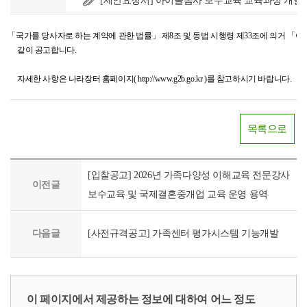
[제안요청서] 아이돌봄사 보수교육 교육과정 개발_최
「국가를 당사자로 하는 계약에 관한 법률」 제8조 및 동법 시행령 제33조에 의거 「
아
같이 공고합니다.
자세한 사항은 나라장터 홈페이지( http://www.g2b.go.kr )를 참고하시기 바랍니다.
목록으로
[입찰공고] 2026년 가족다양성 이해교육 전문강사
이전글
보수교육 및 국제결혼중개업 교육 운영 용역
다음글
[사전규격공고] 가족센터 평가시스템 기능개발
이 페이지에서 제공하는 정보에 대하여 어느 정도