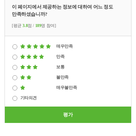
인
이 페이지에서 제공하는 정보에 대하여 어느 정도
동
만족하셨습니까?
시
진
[평균
3.8
점 /
189
명 참여]
행)
채
널
매우만족
:
Youtube
만족
서
보통
울
시
불만족
복
매우불만족
지
재
기타의견
단
TV
생
평가
중
계
장