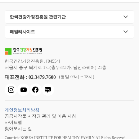
소
:
서
한국건강가정진흥원 관련기관
울
시
패밀리사이트
중
구
충
무
한국건강가정진흥원, [04554]
로
서울시 중구 퇴계로 173(충무로3가, 남산스퀘어) 21층
2,
매
대표전화 : 02.3479.7600
(평일 09시 ~ 18시)
일
경
제
교
육
개인정보처리방침
센
공공저작물 저작권 관리 및 이용 지침
터
사이트맵
(3
찾아오시는 길
층)
Copyright KOREA INSTITUTE FOR HEALTHY FAMILY. All Rights Reserved.