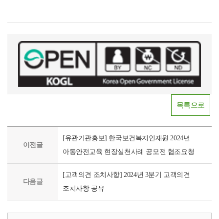
견
인
선
임
절
차
등
제
도
개
선
목록으로
방
향
2024.11.1.
[유관기관홍보] 한국보건복지인재원 2024년
(금)
이전글
아동안전교육 현장실천사례 공모전 협조요청
14:00
~
[고객의견 조치사항] 2024년 3분기 고객의견
17:00(온
다음글
·
조치사항 공유
오
프
라