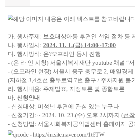
2024
가
.
행사주제
:
보호대상아동 후견인 선임 절차 등 제
년
나
.
행사일시
:
2024. 11. 1.(
금
) 14:00~17:00
복
다
.
행사방식
:
온
?
오프라인 동시 진행
지
법
- (
온 라 인 시청
)
서울시복지재단
youtube
채널
“
서
률
- (
오프라인 현장
)
서울시 중구 충무로
2,
매일경제 
토
(
지하철
3,4
호선 충무로역
7
번 출구
/
주차지원 불가
론
회
라
.
행사내용
:
주제발표
,
지정토론 및 종합토론
보
마
.
신청안내
호
-
신청대상
:
미성년 후견에 관심 있는 누구나
대
상
-
신청기간
: ~ 2024. 10. 23.(
수
)
오후
2
시까지
(
선착순
아
-
신청방법
:
서울사회복지공익법센터 홈페이지 공지
동
후