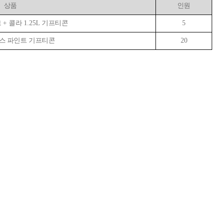
상품
인원
브
+
콜라
1.25L
기프티콘
5
스 파인트 기프티콘
20