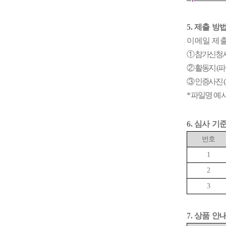
5.
제출 방
이메일 제
①
참가신청
②
활동지
(
파
③
인증사진
(
*
파일명 예
6.
심사 기
번호
1
2
3
7.
상품 안