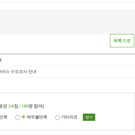
목록으로
내
 서비스 수요조사 안내
[평균
3.8
점 /
189
명 참여]
만족
매우불만족
기타의견
평가