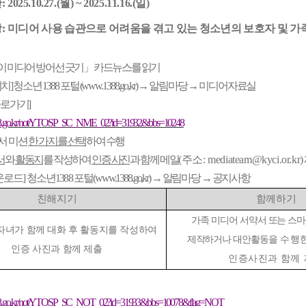
간
: 2025.10.27.(
월
) ~ 2025.11.16.(
일
)
상
:
미디어 사용 습관으로 어려움을 겪고 있는 청소년의 보호자 및 가
이 미디어 방어선 긋기
」
카드뉴스를 읽기
위치
]
청소년
1388
포털
(www.1388.go,kr)
→
알림마당
→
미디어자료실
바로가기
]
388.go.kr/not/YTOSP_SC_NME_02?id=31932&bbs=10248
서
미션
한 가지를 선택
하여 수행
서
와
활동지
를 작성하여
인증 사진
과 함께 메일
(
주소
: mediateam@kyci.or.kr)
운로드
]
청소년
1388
포털
(www.1388.go,kr)
→
알림마당
→
공지사항
친해지기
함께하기
가족 미디어 서약서 또는 스
자녀가 함께 대화 후 활동지를 작성하여
제작하거나 대안활동을
수행한
인증 사진과 함께 제출
인증사진과
함께
388.go.kr/not/YTOSP_SC_NOT_02?id=31933&bbs=10078&flag=NOT