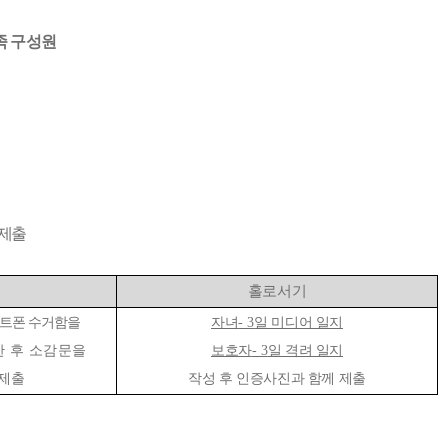
족 구성원
제출
홀로서기
마트폰 수거함을
자녀
- 3
일 미디어 일지
 후 소감문을
보호자
- 3
일 격려 일지
 제출
작성 후 인증사진과 함께 제출