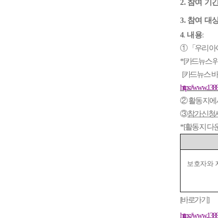
2.
참여 기
3.
참여 대
4
.
내용
:
①
「
우리 아
* [
카드뉴스 
[
카드뉴스 
https://www.1
②
활동지에
③
참가 신청
*
[
활동지 다
보호자와 
[
바로가기
]
https://www.1