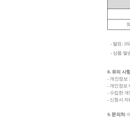
참
-
뱔표
: 20
- 상품 발
8.
유의 사
-
개인정보 
-
개인정보 
-
수집한 개
-
신청서 자
9.
문의처
: