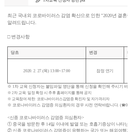
1차교육 신청자 명단.pdf
최근 국내외 코로바이러스 감염 확산으로 인한 "2020년 결혼중
알려드립니다.
□ 변경사항
당초
변경
비
2020. 2. 27.(목) 13:00~17:00
잠정 연기
※ 1차 교육 신청자는 붙임파일 명단을 통해 신청을 확인해 주시기 바랍
※ 2차 교육: 일정 확정 시 추후 홈페이지를 통해 공지
※ 교육참여 제한: 코로나바이러스감염증 확진자 및 자가격리자
※ 코로나바이러스 감염증 의심환자의 경우 사전 연락바랍니다. (☎02-3479
<신종 코로나바이러스 감염증 의심환자>
① 중국을 방문한 후 14일 이내에 발열 또는 호흡기증상이 나타난 
② 신종 코로나바이러스 감염증이 유행하는 국가 또는 해외여행지를