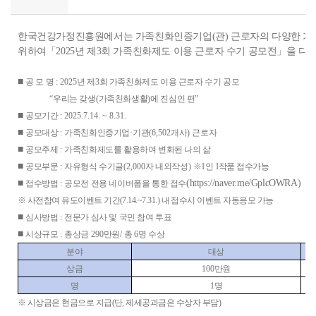
한국건강가정진흥원에서는 가족친화인증기업(관) 근로자의 다양한 가
위하여「2025년 제3회 가족친화제도 이용 근로자 수기 공모전」을 다
■
공 모 명
: 2025
년 제
3
회 가족친화제도 이용 근로자 수기 공모
“
우리는 갖생
(
가족친화생활
)
에 진심인 편
”
■
공모기간
: 2025.7.14. ~ 8.31.
■
공모대상
:
가족친화인증기업
·
기관
(6,502
개사
)
근로자
■
공모주제
:
가족친화제도를 활용하여 변화된 나의 삶
■
공모부문
:
자유형식 수기글
(2,000
자 내외작성
)
※
1
인
1
작품 접수가능
■
(https://naver.me/GplcOWRA)
접수방법
:
공모전 전용 네이버폼을 통한 접수
※
사전참여 유도이벤트 기간
(7.14.~7.31.)
내 접수시 이벤트 자동응모 가능
■
심사방법
:
전문가 심사 및 국민 참여 투표
■
시상규모
:
총상금
290
만원
/
총
6
명 수상
분야
대상
상금
100
만원
명
1
명
※
시상금은 현금으로 지급
(
단
,
제세공과금은 수상자 부담
)