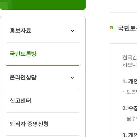
국민토론
홍보자료
국민토론방
한국건
하오니
온라인상담
1. 
토론
신고센터
2. 
필수
퇴직자 증명신청
3. 