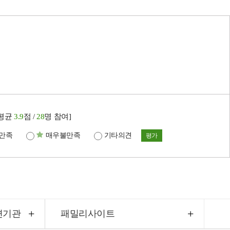
[평균
3.9
점 /
28
명 참여]
만족
매우불만족
기타의견
평가
련기관
패밀리사이트