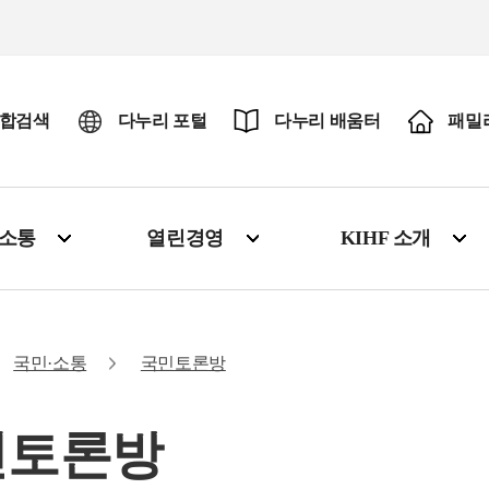
합검색
다누리 포털
다누리 배움터
패밀
·소통
열린경영
KIHF 소개
국민·소통
국민토론방
민토론방