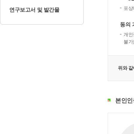
포상
연구보고서 및 발간물
동의 
개인
불가)
위와 같
본인인