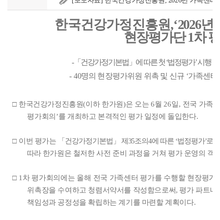
[보도자료] 한국건강가정진흥원, 2026년 가족센터 
한국건강가정진흥원
,‘
2026
년
현장평가단
1
차 
-
「
건강가정기본법
」
에 따른 첫
‘
법정평가
’
시행 
-
40
명의 현장평가위원 위촉 및 신규
‘
가족센터
□
한국건강가정진흥원
(
이하 한가원
)
은 오는
6
월
26
일
,
전국 가족
평가회의
’
를 개최하고
본격적인 평가 일정에 돌입한다
.
□
이번 평가는
「
건강가정기본법
」
제
35
조의
4
에 따른
‘
법정평가
’
로 
따라
한가원은 철저한 사전 준비 과정을 거쳐 평가 운영의 객
□
1
차 평가회의에는 올해 전국 가족센터 평가를 수행할 현장평
위촉장을 수여하고 청렴서약서를 작성함으로써
,
평가 파트너
책임성과 공정성을 확립하는 계기를 마련할 계획이다
.