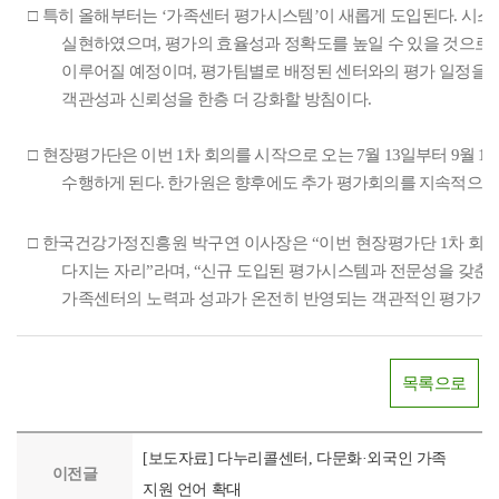
□
특히 올해부터는
‘
가족센터 평가시스템
’
이 새롭게 도입된다
.
시스
실현하였으며
,
평가의 효율성과 정확도를 높일 수 있을 것으로
이루어질 예정이며
,
평가팀별로 배정된 센터와의 평가 일정을 
객관성과 신뢰성을 한층 더 강화할 방침이다
.
□
현장평가단은 이번
1
차 회의를 시작으로 오는
7
월
13
일부터
9
월
18
수행하게 된다
.
한가원은 향후에도 추가 평가회의를 지속적으로
□
한국건강가정진흥원 박구연 이사장은
“
이번 현장평가단
1
차 회
다지는 자리
”
라며
, “
신규 도입된 평가시스템과 전문성을 갖춘 
가족센터의 노력과 성과가 온전히 반영되는 객관적인 평가가
목록으로
[보도자료] 다누리콜센터, 다문화·외국인 가족
이전글
지원 언어 확대