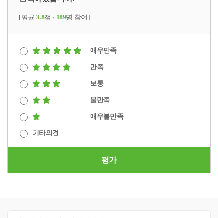
시
점
[평균
3.8
점 /
189
명 참여]
다
양
한
매우만족
가
족
만족
수
용
보통
성
불만족
자
가
매우불만족
진
기타의견
단.
2
차
평가
(10
월)
전
지
적
공