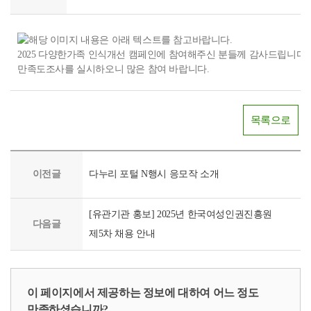
한
국
2025 다양한가족 인식개선 캠페인에 참여해주신 분들께 감사드립니다.
건
만족도조사를 실시하오니 많은 참여 바랍니다.
강
가
정
목록으로
진
흥
원
/
이전글
다누리 포털 N행시 응모작 소개
1
차
(9
[유관기관 홍보] 2025년 한국여성인권진흥원
다음글
월)
제5차 채용 안내
전
지
적
이
이 페이지에서 제공하는 정보에 대하여 어느 정도
해
만족하셨습니까?