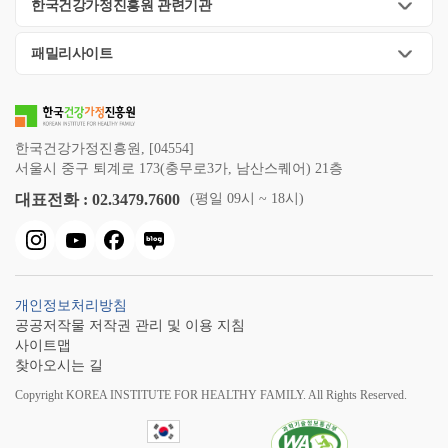
한국건강가정진흥원 관련기관
감
시
패밀리사이트
점
다
양
한
가
한국건강가정진흥원, [04554]
족
서울시 중구 퇴계로 173(충무로3가, 남산스퀘어) 21층
고
대표전화 : 02.3479.7600
(평일 09시 ~ 18시)
정
관
념
·
편
개인정보처리방침
견
공공저작물 저작권 관리 및 이용 지침
점
사이트맵
검.
찾아오시는 길
3
차
Copyright KOREA INSTITUTE FOR HEALTHY FAMILY. All Rights Reserved.
(11
월)