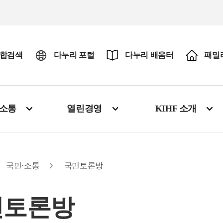
합검색
다누리 포털
다누리 배움터
패밀
·소통
열린경영
KIHF 소개
국민·소통
국민토론방
민토론방