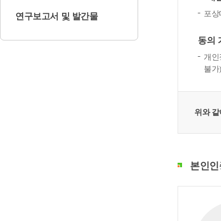
포상
연구보고서 및 발간물
동의 
개인
불가)
위와 같
본인인