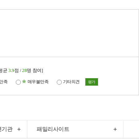
[평균
3.9
점 /
28
명 참여]
만족
매우불만족
기타의견
평가
련기관
패밀리사이트