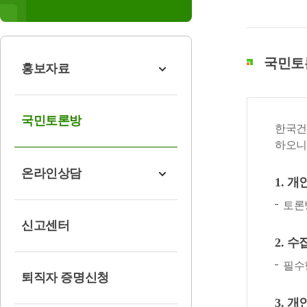
국민토론
홍보자료
국민토론방
한국건
하오니
온라인상담
1. 
토론
신고센터
2. 
필수
퇴직자 증명신청
3. 