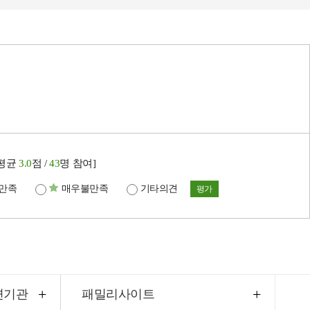
[평균
3.0
점 /
43
명 참여]
만족
매우불만족
기타의견
평가
련기관
패밀리사이트