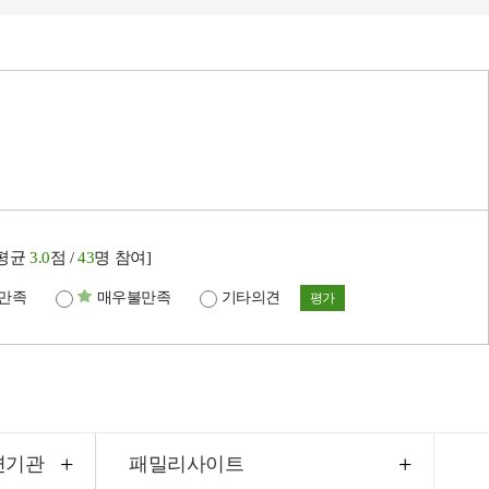
[평균
3.0
점 /
43
명 참여]
만족
매우불만족
기타의견
평가
련기관
패밀리사이트