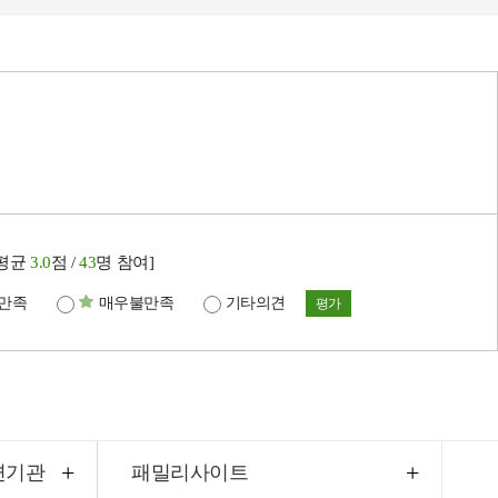
[평균
3.0
점 /
43
명 참여]
만족
매우불만족
기타의견
평가
련기관
패밀리사이트