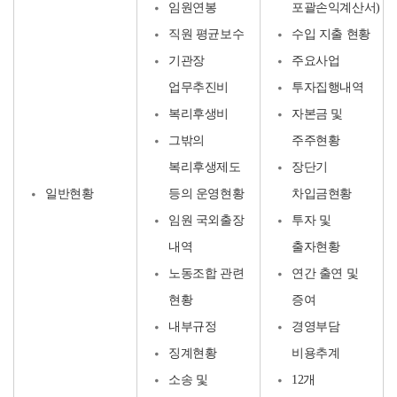
임원연봉
포괄손익계산서)
직원 평균보수
수입 지출 현황
기관장
주요사업
업무추진비
투자집행내역
복리후생비
자본금 및
그밖의
주주현황
복리후생제도
장단기
일반현황
등의 운영현황
차입금현황
임원 국외출장
투자 및
내역
출자현황
노동조합 관련
연간 출연 및
현황
증여
내부규정
경영부담
징계현황
비용추계
소송 및
12개