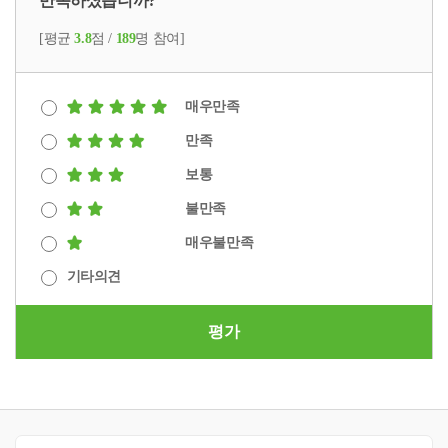
만족하셨습니까?
[평균
3.8
점 /
189
명 참여]
매우만족
만족
보통
불만족
매우불만족
기타의견
평가