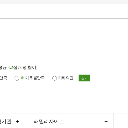
[평균
4.2
점 /
6
명 참여]
만족
매우불만족
기타의견
평가
련기관
패밀리사이트